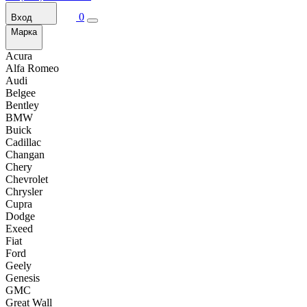
0
Вход
Марка
Acura
Alfa Romeo
Audi
Belgee
Bentley
BMW
Buick
Cadillac
Changan
Chery
Chevrolet
Chrysler
Cupra
Dodge
Exeed
Fiat
Ford
Geely
Genesis
GMC
Great Wall